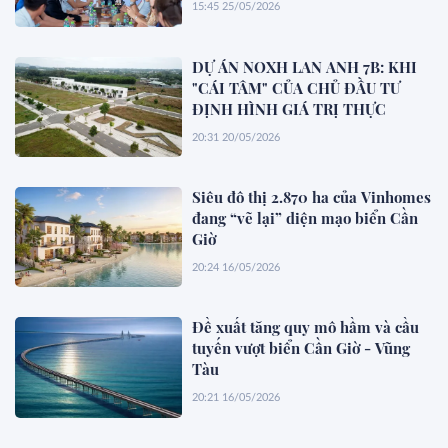
15:45 25/05/2026
DỰ ÁN NOXH LAN ANH 7B: KHI
"CÁI TÂM" CỦA CHỦ ĐẦU TƯ
ĐỊNH HÌNH GIÁ TRỊ THỰC
20:31 20/05/2026
Siêu đô thị 2.870 ha của Vinhomes
đang “vẽ lại” diện mạo biển Cần
Giờ
20:24 16/05/2026
Đề xuất tăng quy mô hầm và cầu
tuyến vượt biển Cần Giờ - Vũng
Tàu
20:21 16/05/2026