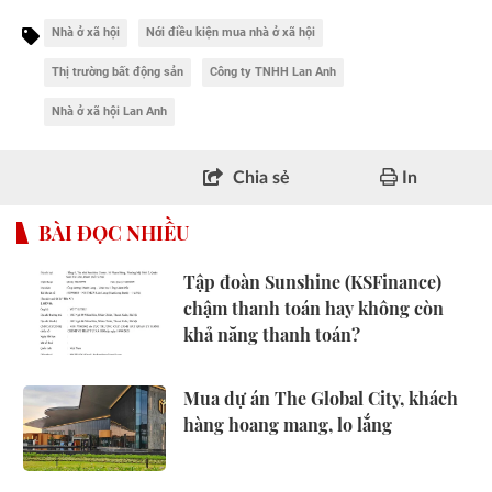
Nhà ở xã hội
Nới điều kiện mua nhà ở xã hội
Thị trường bất động sản
Công ty TNHH Lan Anh
Nhà ở xã hội Lan Anh
Chia sẻ
In
BÀI ĐỌC NHIỀU
Tập đoàn Sunshine (KSFinance)
chậm thanh toán hay không còn
khả năng thanh toán?
Mua dự án The Global City, khách
hàng hoang mang, lo lắng