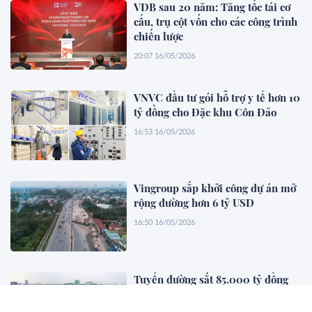
VDB sau 20 năm: Tăng tốc tái cơ
cấu, trụ cột vốn cho các công trình
chiến lược
20:07 16/05/2026
VNVC đầu tư gói hỗ trợ y tế hơn 10
tỷ đồng cho Đặc khu Côn Đảo
16:53 16/05/2026
Vingroup sắp khởi công dự án mở
rộng đường hơn 6 tỷ USD
16:50 16/05/2026
Tuyến đường sắt 85.000 tỷ đồng
Thủ Thiêm - Long Thành do Đại
Quang Minh của đại gia Khoa