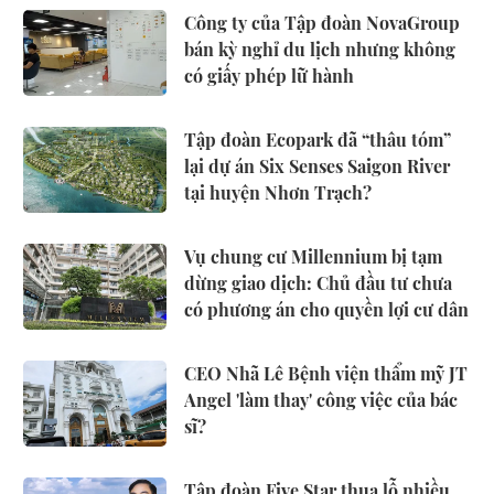
Công ty của Tập đoàn NovaGroup
bán kỳ nghỉ du lịch nhưng không
có giấy phép lữ hành
Tập đoàn Ecopark đã “thâu tóm”
lại dự án Six Senses Saigon River
tại huyện Nhơn Trạch?
Vụ chung cư Millennium bị tạm
dừng giao dịch: Chủ đầu tư chưa
có phương án cho quyền lợi cư dân
CEO Nhã Lê Bệnh viện thẩm mỹ JT
Angel 'làm thay' công việc của bác
sĩ?
Tập đoàn Five Star thua lỗ nhiều