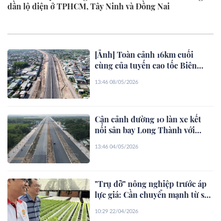
dần lộ diện ở TPHCM, Tây Ninh và Đồng Nai
[Ảnh] Toàn cảnh 16km cuối
cùng của tuyến cao tốc Biên
Hòa - Vũng Tàu sắp thông xe
13:46 08/05/2026
Cận cảnh đường 10 làn xe kết
nối sân bay Long Thành với
TPHCM
13:46 04/05/2026
"Trụ đỡ" nông nghiệp trước áp
lực giá: Cần chuyển mạnh từ sản
lượng sang giá trị
10:29 22/04/2026