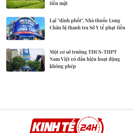
tiền mặt
Lại "dính phốt", Nhà thuốc Long
Châu bị thanh tra Sở Y tế phạt tiền
Một cơ sở trường THCS-THPT
Nam Việt có dấu hiệu hoạt động
không phép