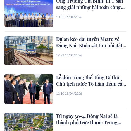
Ông Trương Gia Bình: FPT sẵn
sàng giải những bài toán công
nghệ lớn của quốc gia
10:01 16/04/2026
Dự án kéo dài tuyến Metro về
Đồng Nai: Khảo sát thu hồi đất
trong tháng 4-2026
19:32 15/04/2026
Lễ đón trọng thể Tổng Bí thư,
Chủ tịch nước Tô Lâm thăm cấp
Nhà nước đến Trung Quốc
11:10 15/04/2026
Từ ngày 30-4, Đồng Nai sẽ là
thành phố trực thuộc Trung
ương?