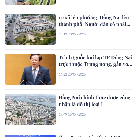
10 xã lên phường, Đồng Nai lên
thành phố: Người dân có phải
làm lại sổ đỏ không?
20:12 20/04/2026
Trình Quốc hội lập TP Đồng Nai
trực thuộc Trung ương, gắn với
TP.HCM
14:22 20/04/2026
Đồng Nai chính thức được công
nhận là đô thị loại I
19:49 16/04/2026