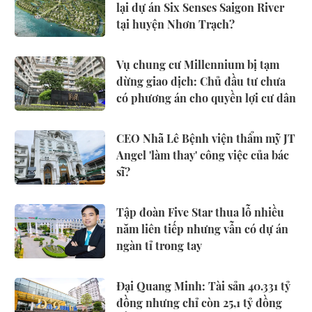
lại dự án Six Senses Saigon River
tại huyện Nhơn Trạch?
Vụ chung cư Millennium bị tạm
dừng giao dịch: Chủ đầu tư chưa
có phương án cho quyền lợi cư dân
CEO Nhã Lê Bệnh viện thẩm mỹ JT
Angel 'làm thay' công việc của bác
sĩ?
Tập đoàn Five Star thua lỗ nhiều
năm liên tiếp nhưng vẫn có dự án
ngàn tỉ trong tay
Đại Quang Minh: Tài sản 40.331 tỷ
đồng nhưng chỉ còn 25,1 tỷ đồng