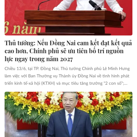
Thủ tướng: Nếu Đồng Nai cam kết đạt kết quả
cao hơn, Chính phủ sẽ ưu tiên bố trí nguồn
lực ngay trong năm 2027
Chiều 13/6, tại TP. Đồng Nai, Thủ tướng Chính phủ Lê Minh Hưng
làm việc với Ban Thường vụ Thành ủy Đồng Nai về tình hình phát
triển kinh tế-xã hội (KTXH) và mục tiêu tăng trưởng "2 con số";
triển khai Nghị quyết 57-NQ/TW của Bộ Chính trị; vận hành chính
quyền địa phương 2 cấp; giải ngân vốn đầu tư công; phát triển nhà
ở cho thuê trên địa bàn; bảo đảm quốc phòng, an ninh, xây dựng
Đảng, hệ thống chính trị và tháo gỡ khó khăn, vướng mắc, xử lý
các đề xuất, kiến nghị của Thành p