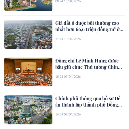
08:24 15/04/2026
Giá đất ở được bồi thường cao
nhất hơn 66,6 triệu đồng/m² ở
dự án nâng cấp quốc lộ 22
11:44 10/04/2026
TP.HCM
Đồng chí Lê Minh Hưng được
bầu giữ chức Thủ tướng Chính
phủ
15:28 07/04/2026
Chính phủ thông qua hồ sơ Đề
án thành lập thành phố Đồng
Nai
14:09 07/04/2026