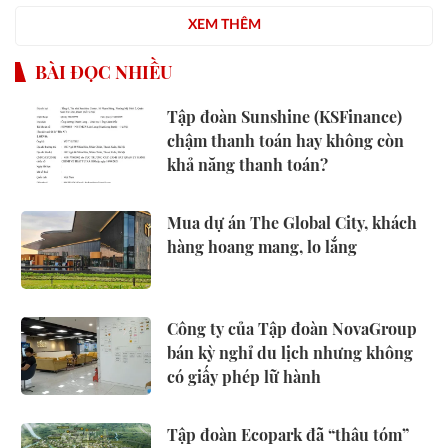
XEM THÊM
BÀI ĐỌC NHIỀU
Tập đoàn Sunshine (KSFinance)
chậm thanh toán hay không còn
khả năng thanh toán?
Mua dự án The Global City, khách
hàng hoang mang, lo lắng
Công ty của Tập đoàn NovaGroup
bán kỳ nghỉ du lịch nhưng không
có giấy phép lữ hành
Tập đoàn Ecopark đã “thâu tóm”