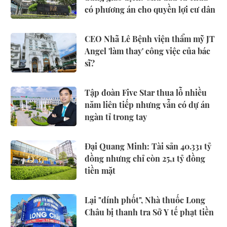
có phương án cho quyền lợi cư dân
CEO Nhã Lê Bệnh viện thẩm mỹ JT
Angel 'làm thay' công việc của bác
sĩ?
Tập đoàn Five Star thua lỗ nhiều
năm liên tiếp nhưng vẫn có dự án
ngàn tỉ trong tay
Đại Quang Minh: Tài sản 40.331 tỷ
đồng nhưng chỉ còn 25,1 tỷ đồng
tiền mặt
Lại "dính phốt", Nhà thuốc Long
Châu bị thanh tra Sở Y tế phạt tiền