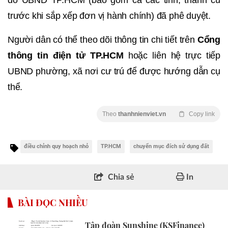
trước khi sắp xếp đơn vị hành chính) đã phê duyệt.
Người dân có thể theo dõi thông tin chi tiết trên
Cổng
thông tin điện tử TP.HCM
hoặc liên hệ trực tiếp
UBND phường, xã nơi cư trú để được hướng dẫn cụ
thể.
Theo
thanhnienviet.vn
Copy link
điều chỉnh quy hoạch nhỏ
TP.HCM
chuyển mục đích sử dụng đất
Chia sẻ
In
BÀI ĐỌC NHIỀU
Tập đoàn Sunshine (KSFinance)