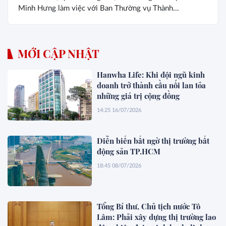
Minh Hưng làm việc với Ban Thường vụ Thành...
MỚI CẬP NHẬT
Hanwha Life: Khi đội ngũ kinh
doanh trở thành cầu nối lan tỏa
những giá trị cộng đồng
14:25 16/07/2026
Diễn biến bất ngờ thị trường bất
động sản TP.HCM
18:45 08/07/2026
Tổng Bí thư, Chủ tịch nước Tô
Lâm: Phải xây dựng thị trường lao