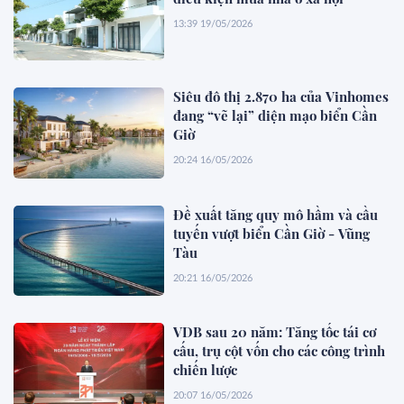
13:39 19/05/2026
Siêu đô thị 2.870 ha của Vinhomes
đang “vẽ lại” diện mạo biển Cần
Giờ
20:24 16/05/2026
Đề xuất tăng quy mô hầm và cầu
tuyến vượt biển Cần Giờ - Vũng
Tàu
20:21 16/05/2026
VDB sau 20 năm: Tăng tốc tái cơ
cấu, trụ cột vốn cho các công trình
chiến lược
20:07 16/05/2026