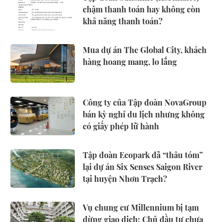
chậm thanh toán hay không còn
khả năng thanh toán?
Mua dự án The Global City, khách
hàng hoang mang, lo lắng
Công ty của Tập đoàn NovaGroup
bán kỳ nghỉ du lịch nhưng không
có giấy phép lữ hành
Tập đoàn Ecopark đã “thâu tóm”
lại dự án Six Senses Saigon River
tại huyện Nhơn Trạch?
Vụ chung cư Millennium bị tạm
dừng giao dịch: Chủ đầu tư chưa