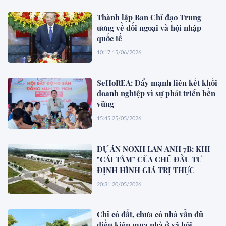
Thành lập Ban Chỉ đạo Trung
ương về đối ngoại và hội nhập
quốc tế
10:17 15/06/2026
SeHoREA: Đẩy mạnh liên kết khối
doanh nghiệp vì sự phát triển bền
vững
15:45 25/05/2026
DỰ ÁN NOXH LAN ANH 7B: KHI
"CÁI TÂM" CỦA CHỦ ĐẦU TƯ
ĐỊNH HÌNH GIÁ TRỊ THỰC
20:31 20/05/2026
Chỉ có đất, chưa có nhà vẫn đủ
điều kiện mua nhà ở xã hội