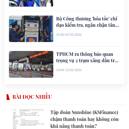
Bộ Công thương 'hỏa tốc' chỉ
đạo kiểm tra, ngăn chặn tăng
giá xăng dầu bất hợp lý
21:06 03/03/2026
TPHCM ra thông báo quan
trọng vụ 2 trạm xăng dầu trên
cao tốc TPHCM – Long
14:04 13/02/2026
Thành – Dầu Giây
BÀI ĐỌC NHIỀU
Tập đoàn Sunshine (KSFinance)
chậm thanh toán hay không còn
khả năng thanh toán?