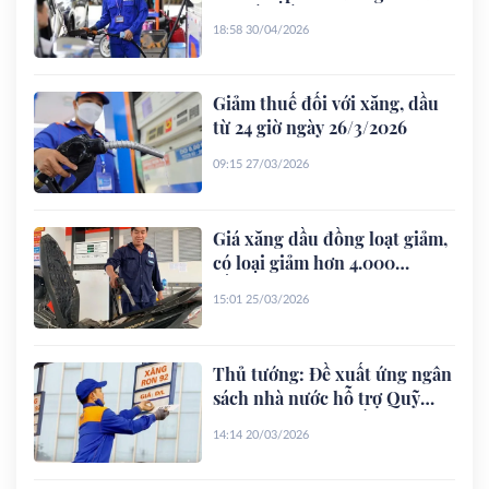
0% đến hết 30-6
18:58 30/04/2026
Giảm thuế đối với xăng, dầu
từ 24 giờ ngày 26/3/2026
09:15 27/03/2026
Giá xăng dầu đồng loạt giảm,
có loại giảm hơn 4.000
đồng/lít
15:01 25/03/2026
Thủ tướng: Đề xuất ứng ngân
sách nhà nước hỗ trợ Quỹ
bình ổn giá xăng dầu
14:14 20/03/2026