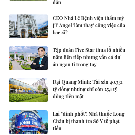
dân
CEO Nhã Lê Bệnh viện thẩm mỹ
JT Angel 'làm thay' công việc của
bác sĩ?
Tập đoàn Five Star thua lỗ nhiều
năm liên tiếp nhưng vẫn có dự
án ngàn tỉ trong tay
Đại Quang Minh: Tài sản 40.331
tỷ đồng nhưng chỉ còn 25,1 tỷ
đồng tiền mặt
Lại "dính phốt", Nhà thuốc Long
Châu bị thanh tra Sở Y tế phạt
tiền