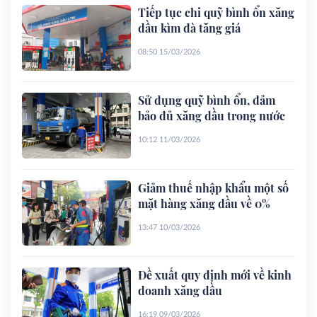
Tiếp tục chi quỹ bình ổn xăng
dầu kìm đà tăng giá
08:50 15/03/2026
Sử dụng quỹ bình ổn, đảm
bảo đủ xăng dầu trong nước
10:12 11/03/2026
Giảm thuế nhập khẩu một số
mặt hàng xăng dầu về 0%
13:47 10/03/2026
Đề xuất quy định mới về kinh
doanh xăng dầu
16:19 09/03/2026