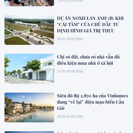
15:45 25/05/2026
DỰ ÁN NOXH LAN ANH 7B: KHI
"CÁI TÂM" CỦA CHỦ ĐẦU TƯ
ĐỊNH HÌNH GIÁ TRỊ THỰC
20:31 20/05/2026
Chỉ có đất, chưa có nhà vẫn đủ
điều kiện mua nhà ở xã hội
13:39 19/05/2026
Siêu đô thị 2.870 ha của Vinhomes
đang “vẽ lại” diện mạo biển Cần
Giờ
20:24 16/05/2026