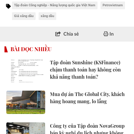
Tập đoàn Công nghiệp - Năng lượng quốc gia Việt Nam
Petrovietnam
Giá xăng dầu
xăng dầu
Chia sẻ
In
BÀI ĐỌC NHIỀU
Tập đoàn Sunshine (KSFinance)
chậm thanh toán hay không còn
khả năng thanh toán?
Mua dự án The Global City, khách
hàng hoang mang, lo lắng
Công ty của Tập đoàn NovaGroup
bán kỳ nghỉ du lịch nhưng không