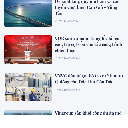
Đề xuất tăng quy mô hầm và cầu
tuyến vượt biển Cần Giờ - Vũng
Tàu
20:21 16/05/2026
VDB sau 20 năm: Tăng tốc tái cơ
cấu, trụ cột vốn cho các công trình
chiến lược
20:07 16/05/2026
VNVC đầu tư gói hỗ trợ y tế hơn 10
tỷ đồng cho Đặc khu Côn Đảo
16:53 16/05/2026
Vingroup sắp khởi công dự án mở
rộng đường hơn 6 tỷ USD
16:50 16/05/2026