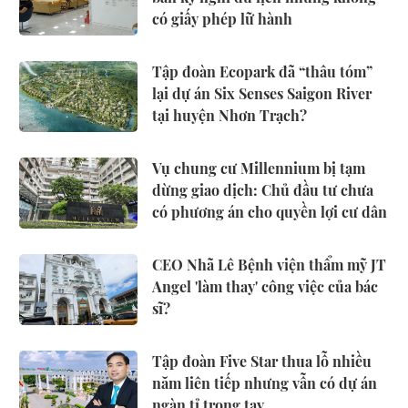
có giấy phép lữ hành
Tập đoàn Ecopark đã “thâu tóm”
lại dự án Six Senses Saigon River
tại huyện Nhơn Trạch?
Vụ chung cư Millennium bị tạm
dừng giao dịch: Chủ đầu tư chưa
có phương án cho quyền lợi cư dân
CEO Nhã Lê Bệnh viện thẩm mỹ JT
Angel 'làm thay' công việc của bác
sĩ?
Tập đoàn Five Star thua lỗ nhiều
năm liên tiếp nhưng vẫn có dự án
ngàn tỉ trong tay