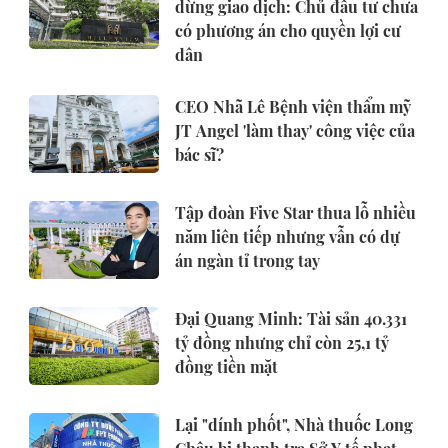
dừng giao dịch: Chủ đầu tư chưa
có phương án cho quyền lợi cư
dân
CEO Nhã Lê Bệnh viện thẩm mỹ
JT Angel 'làm thay' công việc của
bác sĩ?
Tập đoàn Five Star thua lỗ nhiều
năm liên tiếp nhưng vẫn có dự
án ngàn tỉ trong tay
Đại Quang Minh: Tài sản 40.331
tỷ đồng nhưng chỉ còn 25,1 tỷ
đồng tiền mặt
Lại "dính phốt", Nhà thuốc Long