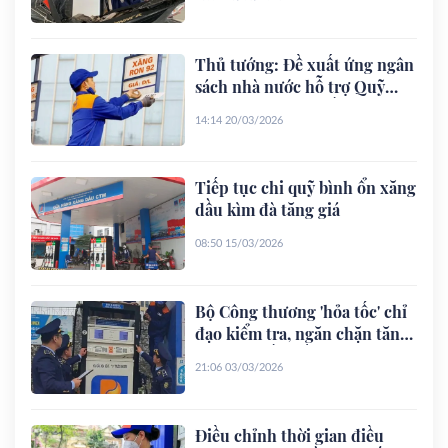
Thủ tướng: Đề xuất ứng ngân
sách nhà nước hỗ trợ Quỹ
bình ổn giá xăng dầu
14:14 20/03/2026
Tiếp tục chi quỹ bình ổn xăng
dầu kìm đà tăng giá
08:50 15/03/2026
Bộ Công thương 'hỏa tốc' chỉ
đạo kiểm tra, ngăn chặn tăng
giá xăng dầu bất hợp lý
21:06 03/03/2026
Điều chỉnh thời gian điều