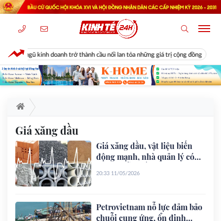
đội ngũ kinh doanh trở thành cầu nối lan tỏa những giá trị cộng đồng
D
Giá xăng dầu
Giá xăng dầu, vật liệu biến
động mạnh, nhà quản lý có
hướng dẫn điều chỉnh hợp
20:33 11/05/2026
đồng xây dựng
Petrovietnam nỗ lực đảm bảo
chuỗi cung ứng, ổn định