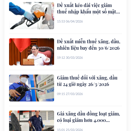
Đề xuất kéo dài việc giảm
thuế nhập khẩu một số mặt
hàng xăng dầu về 0% đến
15:53 06/04/2026
30/6/2026
Đề xuất miễn thuế xăng, dầu,
nhiên liệu bay đến 30/6/2026
19:12 30/03/2026
Giảm thuế đối với xăng, dầu
từ 24 giờ ngày 26/3/2026
09:15 27/03/2026
Giá xăng dầu đồng loạt giảm,
có loại giảm hơn 4.000
đồng/lít
15:01 25/03/2026