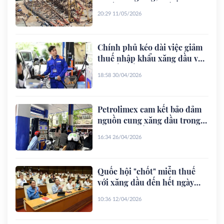
nguồn cung xăng dầu
20:29 11/05/2026
Chính phủ kéo dài việc giảm
thuế nhập khẩu xăng dầu về
0% đến hết 30-6
18:58 30/04/2026
Petrolimex cam kết bảo đảm
nguồn cung xăng dầu trong
mọi tình huống
16:34 26/04/2026
Quốc hội "chốt" miễn thuế
với xăng dầu đến hết ngày
30-6
10:36 12/04/2026