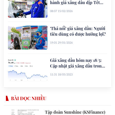
hành giá xăng dầu dịp Tết
Nguyên đán 2026
08:07 15/02/2026
'Thả nổi' giá xăng dầu: Người
tiêu dùng có được hưởng lợi?
19:01 29/01/2026
Giá xăng dầu hôm nay 18/5:
Cập nhật giá xăng dầu trong
nước, quốc tế
11:31 18/05/2023
BÀI ĐỌC NHIỀU
Tập đoàn Sunshine (KSFinance)