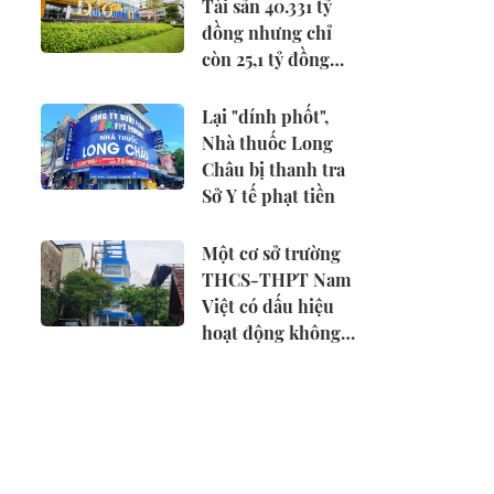
Tài sản 40.331 tỷ
đồng nhưng chỉ
còn 25,1 tỷ đồng
tiền mặt
Lại "dính phốt",
Nhà thuốc Long
Châu bị thanh tra
Sở Y tế phạt tiền
Một cơ sở trường
THCS-THPT Nam
Việt có dấu hiệu
hoạt động không
phép