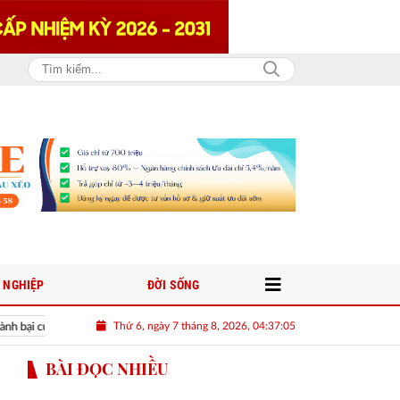
 NGHIỆP
ĐỜI SỐNG
Thứ 6, ngày 7 tháng 8, 2026, 04:37:06
h Net Zero
Theo dòng Cổ Chiên: Từ dòng sông mở cõi đến cách đô thị v
BÀI ĐỌC NHIỀU