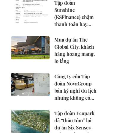
Tập đoàn
Sunshine
(KSFinance) chậm
thanh toán hay
không còn khả
năng thanh toán?
Mua dự án The
Global City, khách
hàng hoang mang,
lo lắng
Công ty của Tập
đoàn NovaGroup
bán kỳ nghỉ du lịch
nhưng không có
giấy phép lữ hành
Tập đoàn Ecopark
đã “thâu tóm” lại
dự án Six Senses