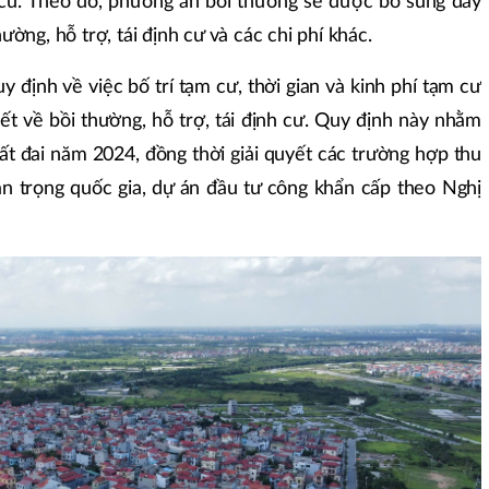
h cư. Theo đó, phương án bồi thường sẽ được bổ sung đầy
ường, hỗ trợ, tái định cư và các chi phí khác.
 định về việc bố trí tạm cư, thời gian và kinh phí tạm cư
iết về bồi thường, hỗ trợ, tái định cư. Quy định này nhằm
t đai năm 2024, đồng thời giải quyết các trường hợp thu
an trọng quốc gia, dự án đầu tư công khẩn cấp theo Nghị