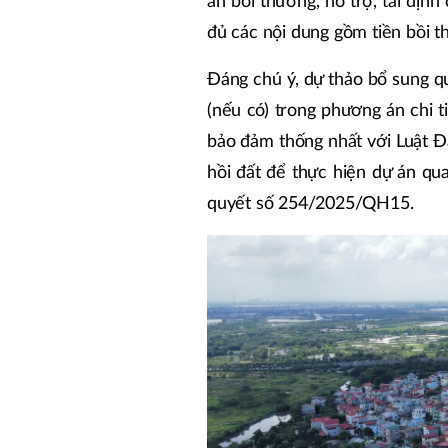
án bồi thường, hỗ trợ, tái địn
đủ các nội dung gồm tiền bồi th
Đáng chú ý, dự thảo bổ sung quy
(nếu có) trong phương án chi t
bảo đảm thống nhất với Luật Đấ
hồi đất để thực hiện dự án qu
quyết số 254/2025/QH15.