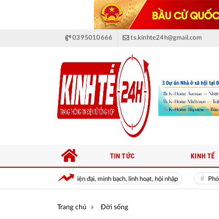
0395010666
ts.kinhte24h@gmail.com
TIN TỨC
KINH TẾ
ộng hiện đại, minh bạch, linh hoạt, hội nhập
Phó Thủ tướng Nguyễn Văn
Trang chủ
Đời sống