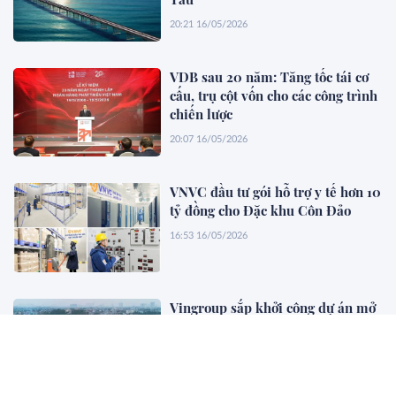
20:21 16/05/2026
VDB sau 20 năm: Tăng tốc tái cơ
cấu, trụ cột vốn cho các công trình
chiến lược
20:07 16/05/2026
VNVC đầu tư gói hỗ trợ y tế hơn 10
tỷ đồng cho Đặc khu Côn Đảo
16:53 16/05/2026
Vingroup sắp khởi công dự án mở
rộng đường hơn 6 tỷ USD
16:50 16/05/2026