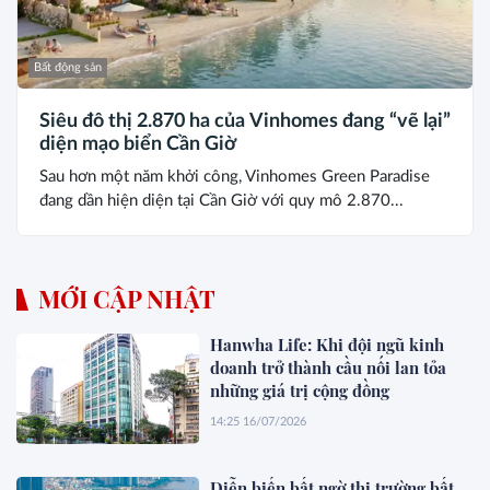
Bất động sản
Siêu đô thị 2.870 ha của Vinhomes đang “vẽ lại”
diện mạo biển Cần Giờ
Sau hơn một năm khởi công, Vinhomes Green Paradise
đang dần hiện diện tại Cần Giờ với quy mô 2.870...
MỚI CẬP NHẬT
Hanwha Life: Khi đội ngũ kinh
doanh trở thành cầu nối lan tỏa
những giá trị cộng đồng
14:25 16/07/2026
Diễn biến bất ngờ thị trường bất