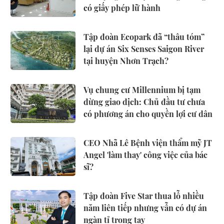
có giấy phép lữ hành
Tập đoàn Ecopark đã “thâu tóm”
lại dự án Six Senses Saigon River
tại huyện Nhơn Trạch?
Vụ chung cư Millennium bị tạm
dừng giao dịch: Chủ đầu tư chưa
có phương án cho quyền lợi cư dân
CEO Nhã Lê Bệnh viện thẩm mỹ JT
Angel 'làm thay' công việc của bác
sĩ?
Tập đoàn Five Star thua lỗ nhiều
năm liên tiếp nhưng vẫn có dự án
ngàn tỉ trong tay