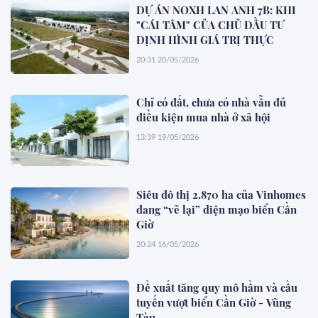
DỰ ÁN NOXH LAN ANH 7B: KHI
"CÁI TÂM" CỦA CHỦ ĐẦU TƯ
ĐỊNH HÌNH GIÁ TRỊ THỰC
20:31 20/05/2026
Chỉ có đất, chưa có nhà vẫn đủ
điều kiện mua nhà ở xã hội
13:39 19/05/2026
Siêu đô thị 2.870 ha của Vinhomes
đang “vẽ lại” diện mạo biển Cần
Giờ
20:24 16/05/2026
Đề xuất tăng quy mô hầm và cầu
tuyến vượt biển Cần Giờ - Vũng
Tàu