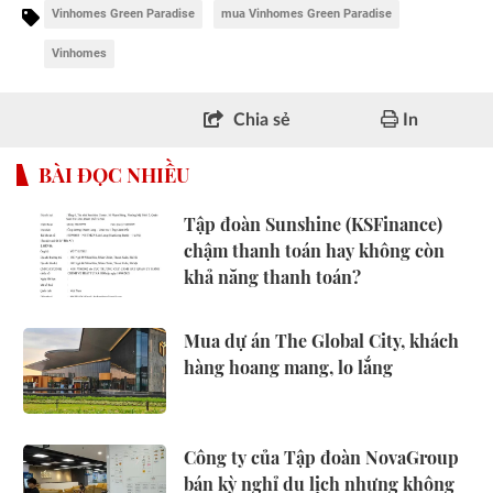
Vinhomes Green Paradise
mua Vinhomes Green Paradise
Vinhomes
Chia sẻ
In
BÀI ĐỌC NHIỀU
Tập đoàn Sunshine (KSFinance)
chậm thanh toán hay không còn
khả năng thanh toán?
Mua dự án The Global City, khách
hàng hoang mang, lo lắng
Công ty của Tập đoàn NovaGroup
bán kỳ nghỉ du lịch nhưng không