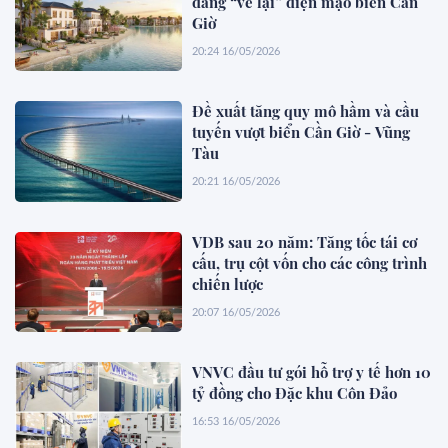
đang “vẽ lại” diện mạo biển Cần
Giờ
20:24 16/05/2026
Đề xuất tăng quy mô hầm và cầu
tuyến vượt biển Cần Giờ - Vũng
Tàu
20:21 16/05/2026
VDB sau 20 năm: Tăng tốc tái cơ
cấu, trụ cột vốn cho các công trình
chiến lược
20:07 16/05/2026
VNVC đầu tư gói hỗ trợ y tế hơn 10
tỷ đồng cho Đặc khu Côn Đảo
16:53 16/05/2026