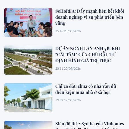
SeHoREA: Đẩy mạnh liên kết khối
doanh nghiệp vì sự phát triển bền
vững
15:45 25/05/2026
DỰ ÁN NOXH LAN ANH 7B: KHI
"CÁI TÂM" CỦA CHỦ ĐẦU TƯ
ĐỊNH HÌNH GIÁ TRỊ THỰC
20:31 20/05/2026
Chỉ có đất, chưa có nhà vẫn đủ
điều kiện mua nhà ở xã hội
13:39 19/05/2026
Siêu đô thị 2.870 ha của Vinhomes