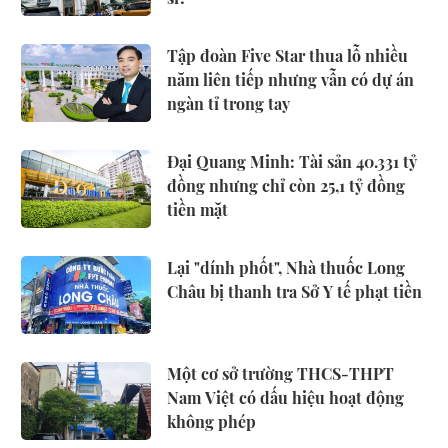
Tập đoàn Five Star thua lỗ nhiều
năm liên tiếp nhưng vẫn có dự án
ngàn tỉ trong tay
Đại Quang Minh: Tài sản 40.331 tỷ
đồng nhưng chỉ còn 25,1 tỷ đồng
tiền mặt
Lại "dính phốt", Nhà thuốc Long
Châu bị thanh tra Sở Y tế phạt tiền
Một cơ sở trường THCS-THPT
Nam Việt có dấu hiệu hoạt động
không phép