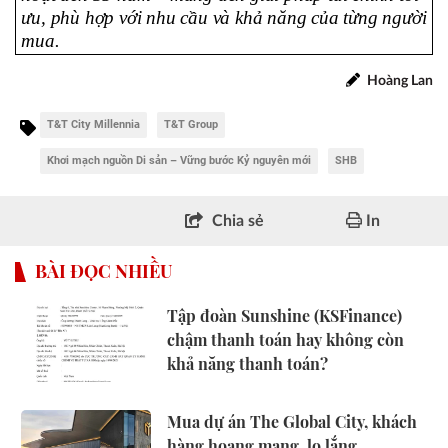
ưu, phù hợp với nhu cầu và khả năng của từng người 
mua.
Hoàng Lan
T&T City Millennia
T&T Group
Khơi mạch nguồn Di sản – Vững bước Kỷ nguyên mới
SHB
Chia sẻ
In
BÀI ĐỌC NHIỀU
Tập đoàn Sunshine (KSFinance)
chậm thanh toán hay không còn
khả năng thanh toán?
Mua dự án The Global City, khách
hàng hoang mang, lo lắng