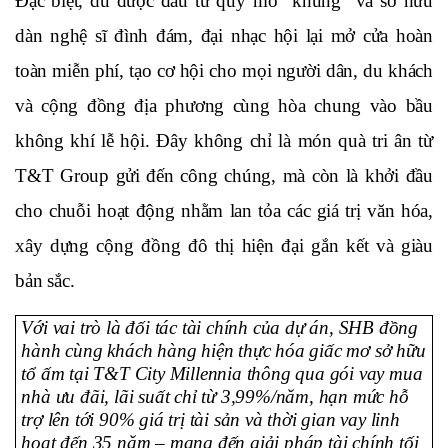
Đặc biệt, dù được đầu tư quy mô “khủng” và sở hữu 
dàn nghệ sĩ đình đám, đại nhạc hội lại mở cửa hoàn 
toàn miễn phí, tạo cơ hội cho mọi người dân, du khách 
và cộng đồng địa phương cùng hòa chung vào bầu 
không khí lễ hội. Đây không chỉ là món quà tri ân từ 
T&T Group gửi đến công chúng, mà còn là khởi đầu 
cho chuỗi hoạt động nhằm lan tỏa các giá trị văn hóa, 
xây dựng cộng đồng đô thị hiện đại gắn kết và giàu 
bản sắc.
Với vai trò là đối tác tài chính của dự án, SHB đồng 
hành cùng khách hàng hiện thực hóa giấc mơ sở hữu 
tổ ấm tại T&T City Millennia thông qua gói vay mua 
nhà ưu đãi, lãi suất chỉ từ 3,99%/năm, hạn mức hỗ 
trợ lên tới 90% giá trị tài sản và thời gian vay linh 
hoạt đến 35 năm – mang đến giải pháp tài chính tối 