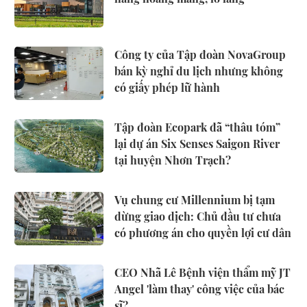
Công ty của Tập đoàn NovaGroup
bán kỳ nghỉ du lịch nhưng không
có giấy phép lữ hành
Tập đoàn Ecopark đã “thâu tóm”
lại dự án Six Senses Saigon River
tại huyện Nhơn Trạch?
Vụ chung cư Millennium bị tạm
dừng giao dịch: Chủ đầu tư chưa
có phương án cho quyền lợi cư dân
CEO Nhã Lê Bệnh viện thẩm mỹ JT
Angel 'làm thay' công việc của bác
sĩ?