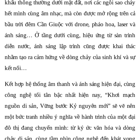
khấu thông thường dưới mặt đất, nơi các ngôi sao cháy 
hết mình cùng âm nhạc, mà còn được mở rộng trên cả 
bầu trời đêm Cần Giuộc với drone, pháo hoa, laser và 
ánh sáng… Ở tầng dưới cùng, hiệu ứng từ sàn trình 
diễn nước, ánh sáng lập trình cũng được khai thác 
nhằm tạo ra cảm hứng về dòng chảy của sinh khí và sự 
kết nối…
Kết hợp hệ thống âm thanh và ánh sáng hiện đại, cùng 
công nghệ tối tân bậc nhất hiện nay, “Khơi mạch 
nguồn di sản, Vững bước Kỷ nguyên mới” sẽ vẽ nên 
một bức tranh nhiều ý nghĩa về hành trình của một đại 
đô thị đang chuyển mình: từ ký ức văn hóa và dòng 
chảy di sản, cùng tầm nhìn công nghệ đến khát vọng 