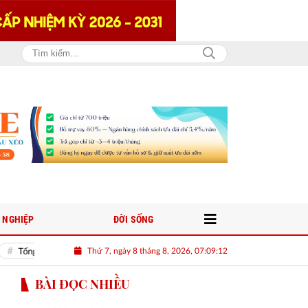
 NGHIỆP
ĐỜI SỐNG
Thứ 7, ngày 8 tháng 8, 2026, 07:09:14
 tịch nước Tô Lâm: Phải xây dựng thị trường lao động hiện đại, minh bạch, linh ho
BÀI ĐỌC NHIỀU