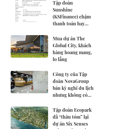
Tập đoàn
Sunshine
(KSFinance) chậm
thanh toán hay
không còn khả
năng thanh toán?
Mua dự án The
Global City, khách
hàng hoang mang,
lo lắng
Công ty của Tập
đoàn NovaGroup
bán kỳ nghỉ du lịch
nhưng không có
giấy phép lữ hành
Tập đoàn Ecopark
đã “thâu tóm” lại
dự án Six Senses