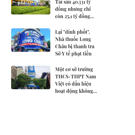
Tài sản 40.331 tỷ
đồng nhưng chỉ
còn 25,1 tỷ đồng
tiền mặt
Lại "dính phốt",
Nhà thuốc Long
Châu bị thanh tra
Sở Y tế phạt tiền
Một cơ sở trường
THCS-THPT Nam
Việt có dấu hiệu
hoạt động không
phép