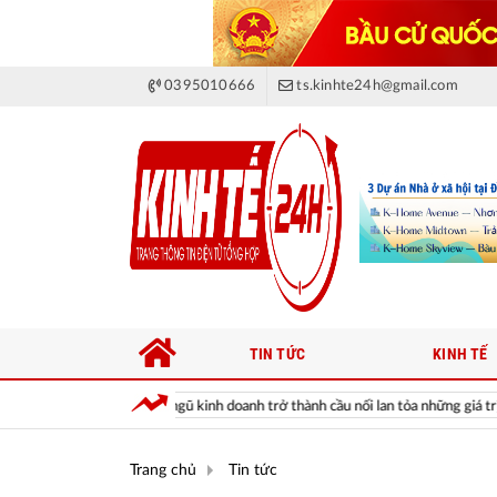
0395010666
ts.kinhte24h@gmail.com
TIN TỨC
KINH TẾ
i đội ngũ kinh doanh trở thành cầu nối lan tỏa những giá trị cộng đồng
Trang chủ
Tin tức