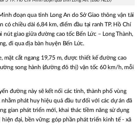
đai 3 TP. Hồ Chí Minh đoạn qua tỉnh Long An. (Báo NLĐ)
Minh đoạn qua tỉnh Long An do Sở Giao thông vận tải
n có chiều dài 6,84 km, điểm đầu tại ranh TP. Hồ Chí
i nút giao giữa đường cao tốc Bến Lức – Long Thành,
g, đi qua địa bàn huyện Bến Lức.
xe, mặt cắt ngang 19,75 m, được thiết kế đường cao
ường song hành (đường đô thị) vận tốc 60 km/h, mỗi
yến đường này sẽ kết nối các tỉnh, thành phố vùng
 nhằm phát huy hiệu quả đầu tư đối với các dự án đã
ng gian phát triển mới, khai thác tiềm năng sử dụng
 hiện đại, bền vững; góp phần phát triển kinh tế - xã