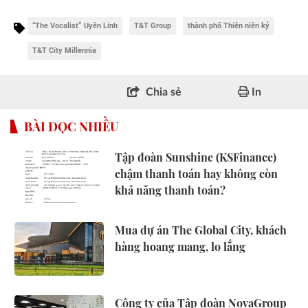
“The Vocalist” Uyên Linh
T&T Group
thành phố Thiên niên kỷ
T&T City Millennia
Chia sẻ
In
BÀI ĐỌC NHIỀU
Tập đoàn Sunshine (KSFinance)
chậm thanh toán hay không còn
khả năng thanh toán?
Mua dự án The Global City, khách
hàng hoang mang, lo lắng
Công ty của Tập đoàn NovaGroup