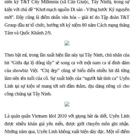
niên kỷ T&T City Millennia (xã Cần Giuộc, Tây Ninh), trong sự 
kiện với chủ đề “Khơi mạch nguồn Di sản - Vững bước Kỷ nguyên 
mới”. Đây cũng là điểm nhấn văn hóa – giải trí do Tập đoàn T&T 
Group đầu tư tổ chức, hướng tới kỷ niệm 80 năm Cách mạng tháng 
Tám và Quốc Khánh 2/9.
Theo bật mí, trong lần xuất hiện lần này tại Tây Ninh, chủ nhân của 
hit “Giữa đại lộ đông tây” sẽ song ca với một nam ca sĩ đình đám 
của showbiz Việt. “Chị đẹp” cũng sẽ biểu diễn nhiều hit đã từng 
làm nên tên tuổi của cô. Sự xuất hiện của “người hát tình ca” Uyên 
Linh tại sự kiện sẽ mang tới nét đằm thắm, dịu dàng riêng có cho 
công chúng tại Tây Ninh.
Là quán quân Vietnam Idol 2010 với giọng hát da diết, Uyên Linh 
được nhiều khán giả yêu mến, được giới chuyên môn ghi nhận. 
Những năm qua, Uyên Linh không xuất hiện dày đặc. Một số điểm 