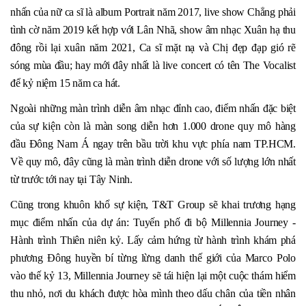
nhấn của nữ ca sĩ là album Portrait năm 2017, live show Chẳng phải 
tình cờ năm 2019 kết hợp với Lân Nhã, show âm nhạc Xuân hạ thu 
đông rồi lại xuân năm 2021, Ca sĩ mặt nạ và Chị đẹp đạp gió rẽ 
sóng mùa đầu; hay mới đây nhất là live concert có tên The Vocalist 
để kỷ niệm 15 năm ca hát.
Ngoài những màn trình diễn âm nhạc đỉnh cao, điểm nhấn đặc biệt 
của sự kiện còn là màn song diễn hơn 1.000 drone quy mô hàng 
đầu Đông Nam Á ngay trên bầu trời khu vực phía nam TP.HCM. 
Về quy mô, đây cũng là màn trình diễn drone với số lượng lớn nhất 
từ trước tới nay tại Tây Ninh.
Cũng trong khuôn khổ sự kiện, T&T Group sẽ khai trương hạng 
mục điểm nhấn của dự án: Tuyến phố đi bộ Millennia Journey - 
Hành trình Thiên niên kỷ. Lấy cảm hứng từ hành trình khám phá 
phương Đông huyền bí từng lừng danh thế giới của Marco Polo 
vào thế kỷ 13, Millennia Journey sẽ tái hiện lại một cuộc thám hiểm 
thu nhỏ, nơi du khách được hòa mình theo dấu chân của tiền nhân 