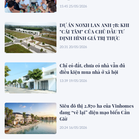
15:45 25/05/2026
DỰ ÁN NOXH LAN ANH 7B: KHI
"CÁI TÂM" CỦA CHỦ ĐẦU TƯ
ĐỊNH HÌNH GIÁ TRỊ THỰC
20:31 20/05/2026
Chỉ có đất, chưa có nhà vẫn đủ
điều kiện mua nhà ở xã hội
13:39 19/05/2026
Siêu đô thị 2.870 ha của Vinhomes
đang “vẽ lại” diện mạo biển Cần
Giờ
20:24 16/05/2026