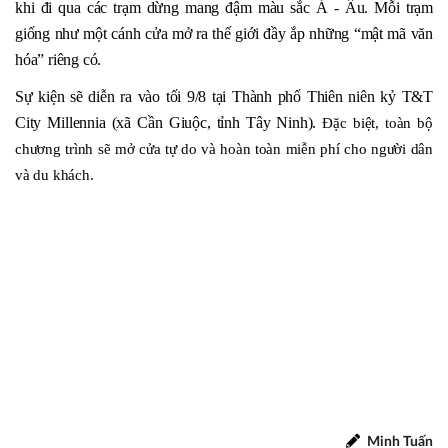
khi đi qua các trạm dừng mang đậm màu sắc Á - Âu. Mỗi trạm 
giống như một cánh cửa mở ra thế giới đầy ắp những “mật mã văn 
hóa” riêng có. 
Sự kiện sẽ diễn ra vào tối 9/8 tại Thành phố Thiên niên kỷ T&T 
City Millennia (xã Cần Giuộc, tỉnh Tây Ninh). 
Đặc biệt, toàn bộ 
chương trình sẽ mở cửa tự do và hoàn toàn miễn phí cho người dân 
và du khách. 
Minh Tuấn