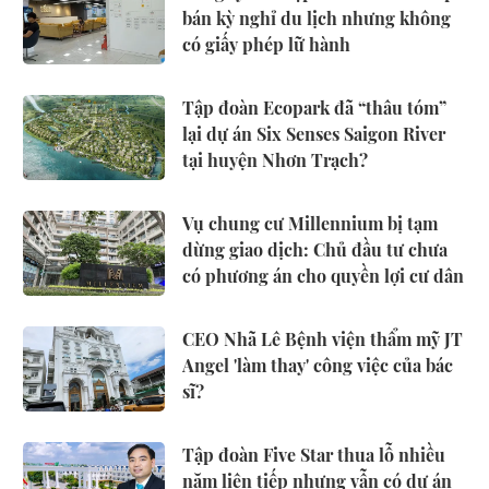
bán kỳ nghỉ du lịch nhưng không
có giấy phép lữ hành
Tập đoàn Ecopark đã “thâu tóm”
lại dự án Six Senses Saigon River
tại huyện Nhơn Trạch?
Vụ chung cư Millennium bị tạm
dừng giao dịch: Chủ đầu tư chưa
có phương án cho quyền lợi cư dân
CEO Nhã Lê Bệnh viện thẩm mỹ JT
Angel 'làm thay' công việc của bác
sĩ?
Tập đoàn Five Star thua lỗ nhiều
năm liên tiếp nhưng vẫn có dự án