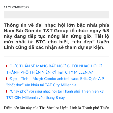
11:29 03/08/2025
Thông tin về đại nhạc hội lớn bậc nhất phía
Nam Sài Gòn do T&T Group tổ chức ngày 9/8
này đang tiếp tục nóng lên từng giờ. Tiết lộ
mới nhất từ BTC cho biết, “chị đẹp” Uyên
Linh cũng đã xác nhận sẽ tham dự sự kiện.
ĐỨC TUẤN SẼ MANG BẤT NGỜ GÌ TỚI NHẠC HỘI Ở
THÀNH PHỐ THIÊN NIÊN KỶ T&T CITY MILLENIA?
Đẹp – Tình – Mượt: Combo anh trai Isaac, Erik, Quân A.P
“chốt đơn” sân khấu tại T&T City Millennia
“Cháy phố” với siêu nhạc hội tại Thành phố Thiên niên kỷ
T&T City Millennia vào tháng 8 này
Điểm đến lần này của The Vocalist Uyên Linh là Thành phố Thiên 