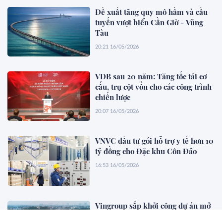
Đề xuất tăng quy mô hầm và cầu
tuyến vượt biển Cần Giờ - Vũng
Tàu
20:21 16/05/2026
VDB sau 20 năm: Tăng tốc tái cơ
cấu, trụ cột vốn cho các công trình
chiến lược
20:07 16/05/2026
VNVC đầu tư gói hỗ trợ y tế hơn 10
tỷ đồng cho Đặc khu Côn Đảo
16:53 16/05/2026
Vingroup sắp khởi công dự án mở
rộng đường hơn 6 tỷ USD