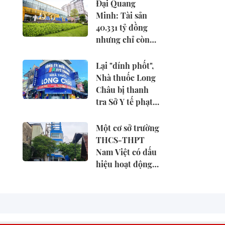
trong tay
Đại Quang
Minh: Tài sản
40.331 tỷ đồng
nhưng chỉ còn
25,1 tỷ đồng tiền
mặt
Lại "dính phốt",
Nhà thuốc Long
Châu bị thanh
tra Sở Y tế phạt
tiền
Một cơ sở trường
THCS-THPT
Nam Việt có dấu
hiệu hoạt động
không phép