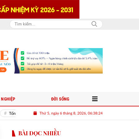
 NGHIỆP
ĐỜI SỐNG
Thứ 5, ngày 6 tháng 8, 2026, 06:38:24
ổng Bí thư, Chủ tịch nước Tô Lâm: Phải xây dựng thị trường lao động hiện đại, mi
BÀI ĐỌC NHIỀU