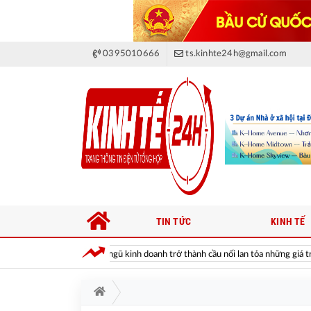
0395010666
ts.kinhte24h@gmail.com
TIN TỨC
KINH TẾ
Hanwha Life: Khi đội ngũ kinh doanh trở thành cầu nối lan tỏa những giá trị cộn