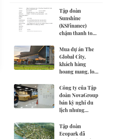
Tập đoàn
Sunshine
(KSFinance)
chậm thanh toán
hay không còn
khả năng thanh
Mua dự án The
toán?
Global City,
khách hàng
hoang mang, lo
lắng
Công ty của Tập
đoàn NovaGroup
bán kỳ nghỉ du
lịch nhưng
không có giấy
phép lữ hành
Tập đoàn
Ecopark đã