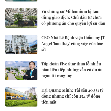
Vụ chung cư Millennium bị tạm
dừng giao dịch: Chủ đầu tư chưa
có phương án cho quyền lợi cư dân
CEO Nhã Lê Bệnh viện thẩm mỹ JT
Angel 'làm thay' công việc của bác
sĩ?
Tập đoàn Five Star thua lỗ nhiều
năm liên tiếp nhưng vẫn có dự án
ngàn tỉ trong tay
Đại Quang Minh: Tài sản 40.331 tỷ
đồng nhưng chỉ còn 25,1 tỷ đồng
tiền mặt