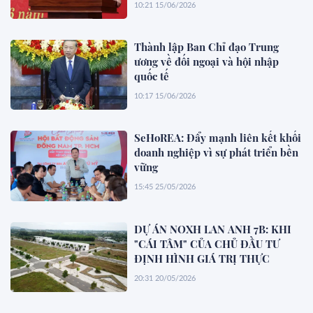
10:21 15/06/2026
Thành lập Ban Chỉ đạo Trung
ương về đối ngoại và hội nhập
quốc tế
10:17 15/06/2026
SeHoREA: Đẩy mạnh liên kết khối
doanh nghiệp vì sự phát triển bền
vững
15:45 25/05/2026
DỰ ÁN NOXH LAN ANH 7B: KHI
"CÁI TÂM" CỦA CHỦ ĐẦU TƯ
ĐỊNH HÌNH GIÁ TRỊ THỰC
20:31 20/05/2026