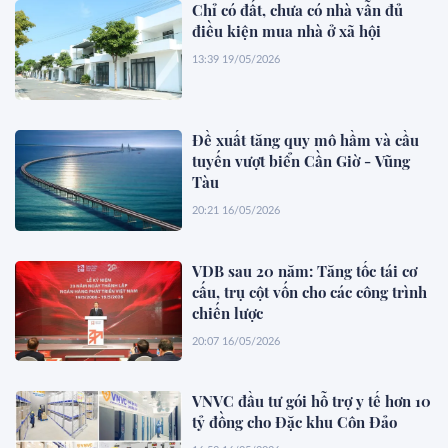
Chỉ có đất, chưa có nhà vẫn đủ
điều kiện mua nhà ở xã hội
13:39 19/05/2026
Đề xuất tăng quy mô hầm và cầu
tuyến vượt biển Cần Giờ - Vũng
Tàu
20:21 16/05/2026
VDB sau 20 năm: Tăng tốc tái cơ
cấu, trụ cột vốn cho các công trình
chiến lược
20:07 16/05/2026
VNVC đầu tư gói hỗ trợ y tế hơn 10
tỷ đồng cho Đặc khu Côn Đảo