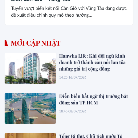
Tuyến vượt biển kết nối Cần Giờ với Vũng Tàu đang được
đề xuất điều chỉnh quy mô theo hướng...
MỚI CẬP NHẬT
Hanwha Life: Khi đội ngũ kinh
doanh trở thành cầu nối lan tỏa
những giá trị cộng đồng
14:25 16/07/2026
Diễn biến bất ngờ thị trường bất
động sản TP.HCM
18:45 08/07/2026
Tổng Bí thư, Chủ tịch nước Tô