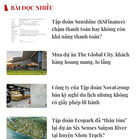
BÀI ĐỌC NHIỀU
Tập đoàn Sunshine (KSFinance)
chậm thanh toán hay không còn
khả năng thanh toán?
Mua dự án The Global City, khách
hàng hoang mang, lo lắng
Công ty của Tập đoàn NovaGroup
bán kỳ nghỉ du lịch nhưng không
có giấy phép lữ hành
Tập đoàn Ecopark đã “thâu tóm”
lại dự án Six Senses Saigon River
tại huyện Nhơn Trạch?